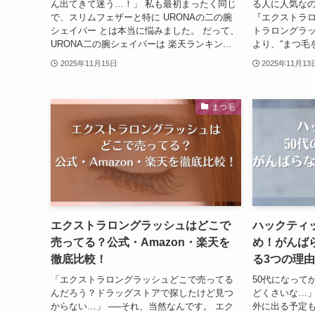
ん出てきて迷う…！」 私も最初まったく同じ
る人に人気な
で、スリムフェザーと特に URONAの二の腕
『エクストラロ
シェイパー とは本当に悩みました。 だって、
トラロングラッ
URONA二の腕シェイパーは 楽天ランキン...
より、“まつ毛
2025年11月15日
2025年11月13
まつ毛
エクストラロングラッシュはどこで
ハックティ
売ってる？公式・Amazon・楽天を
め！がんば
徹底比較！
る3つの理由
「エクストラロングラッシュどこで売ってる
50代になって
んだろう？ドラッグストアで探したけど見つ
どくさいな…
からない…」 ──それ、当然なんです。 エク
外に出る予定