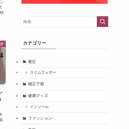
ロン
て
 特
カテゴリー
美髪
着圧
スリムフェザー
補正下着
シ
健康グッズ
n
インソール
き
ファッション
期