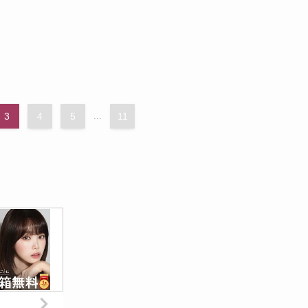
3
4
5
...
11