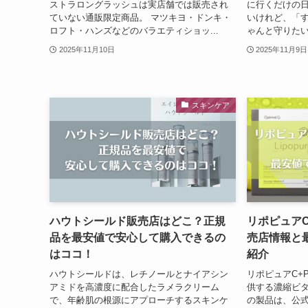
ストラロングラッシュは実店舗では販売され
に行くだけの
ていない通販限定商品。 マツキヨ・ドンキ・
いけれど、「
ロフト・ハンズなどのバラエティショッ...
ゃんと守りたい
2025年11月10日
2025年11月9日
スキンケア
ハウトシールド販売店はどこ？正規
リポピュアC
品を最安値で安心して購入できるの
売店情報と
はココ！
紹介
ハウトシールドは、レチノールとナイアシン
リポピュアC+
アミドを高濃度に配合したラメラクリーム
供する濃縮ビタ
で、年齢肌の根源にアプローチするスキンケ
の製品は、公