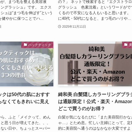
のが、まつ毛を整える美容液
の？」 ネットで検索すると『エクストラ
ングラッシュ』です。 エクス
グラッシュ 色素沈着』というワードがで
シュは“まつ毛を伸ばす”という
くるので不安になる人もいると思います。
を健やかに保つことでハ...
に40代・50代になると、まつ毛のハリや...
日
2025年11月11日
ハックティック
ックは50代の肌におすす
綺和美 白髪隠しカラーリングブラ
らなくてもきれいに見え
は通販限定！公式・楽天・Amazo
どこで買うのがお得？
から、ふと「メイクって、めん
白髪が気になるたびに「また美容院行かな
」と思う日が増えてきた、、、
ゃ…」とため息。忙しい主婦にとって、定
もない日や、ちょっとスーパー
的に美容院へ通うのはなかなか大変ですよ