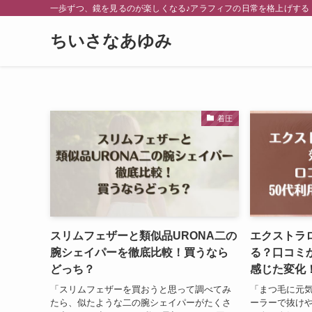
一歩ずつ、鏡を見るのが楽しくなる♪アラフィフの日常を格上げする
ちいさなあゆみ
着圧
スリムフェザーと類似品URONA二の
エクストラ
腕シェイパーを徹底比較！買うなら
る？口コミ
どっち？
感じた変化
「スリムフェザーを買おうと思って調べてみ
「まつ毛に元
たら、似たような二の腕シェイパーがたくさ
ーラーで抜けや