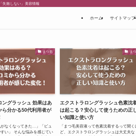
「失敗しない」美容情報
ホーム
サイトマップ
まつ毛
ま
ロングラッシュ 効果はあ
エクストラロングラッシュ色素沈
から分かる50代利用者が
は起こる？安心して使うための正
！
い知識と使い方
気がなくなってきた…」「ビュ
「まつ毛美容液って色素沈着するって聞く
すい」 そんな悩みを感じてい
ど、エクストラロングラッシュは大丈夫な