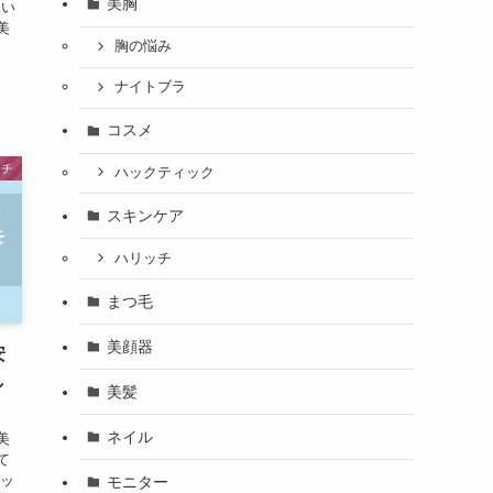
美胸
てい
美
胸の悩み
」
ナイトブラ
コスメ
ッチ
ハックティック
スキンケア
ハリッチ
まつ毛
美顔器
安
し
美髪
ネイル
美
て
リッ
モニター