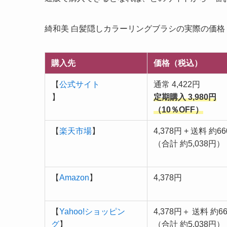
綺和美 白髪隠しカラーリングブラシの実際の価
購入先
価格（税込）
【
公式サイト
通常 4,422円
】
定期購入 3,980円
（10％OFF）
【
楽天市場
】
4,378円 + 送料 約6
（合計 約5,038円）
【
Amazon
】
4,378円
【
Yahoo!ショッピン
4,378円＋ 送料 約6
グ
】
（合計 約5,038円）