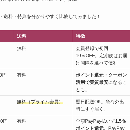
格・送料・特典を分かりやすく比較してみました！
送料
特徴
無料
会員登録で初回
10％OFF。定期便はお届
け間隔を選べて便利。
60円
有料
ポイント還元・クーポン
活用で実質最安
になるこ
とも。
無料（プライム会員）
翌日配送OK。急な外出
時にすぐ届く。
60円
有料
全額PayPay払いで
1.5％
ポイント還元
。PayPay